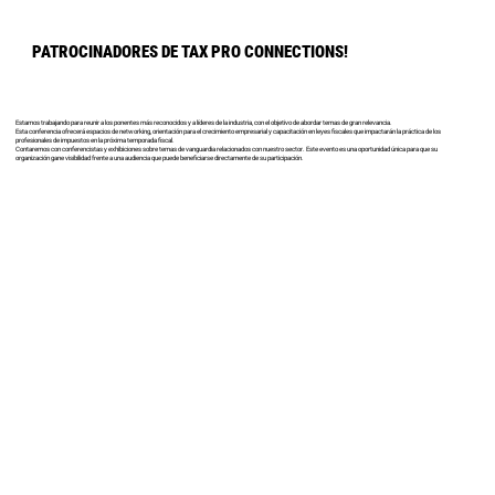
PATROCINADORES DE TAX PRO CONNECTIONS!
Estamos trabajando para reunir a los ponentes más reconocidos y a líderes de la industria, con el objetivo de abordar temas de gran relevancia.
Esta conferencia ofrecerá espacios de networking, orientación para el crecimiento empresarial y capacitación en leyes fiscales que impactarán la práctica de los
profesionales de impuestos en la próxima temporada fiscal.
Contaremos con conferencistas y exhibiciones sobre temas de vanguardia relacionados con nuestro sector. Este evento es una oportunidad única para que su
organización gane visibilidad frente a una audiencia que puede beneficiarse directamente de su participación.